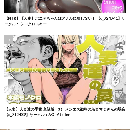
ドラッグ
Yoshiのイラスト工房
yukkl
YZ＋
トラブルな絶対服従実験〜洗脳・雌堕ち肉便器製造工場〜
ZAEMON X ZAEMON
ZEN
Zenokidon
【NTR】【人妻】ポニテちゃんはアナルに屈しない！ 【d_724741】サ
ドラマ
トランポリンプリン
とりのす
ークル： シロクロスキー
ZOCKZOCK出版
Σ-Arts
あ〜る工房
とりのすなきも
トリフネ
どろっぷす！
あ〜早くHしたいっ！！
あーもん堂
とろとろ夢ばなな
とろぷっち
とろみ庵
あーるぴーえむ
ああもう屋
あいあーと
ナイーブタ
ナイロン100％
なえぷち
あいがも堂
あいさつ
あいすもちもち
なしぱす屋
ナズナソフト
ナスム乳産業
アイス発電所
アイソカーブ
アイチルワークス
ナツザメ
なつぞう
ナナシノベル
ななっしー
アイドル・芸能人
アイドルVのえっちな話
なのかH
なのかえいち
なのはなジャム
あいふぇち
あいらんどう
あいるあいる
ナポリたん
ナマイキ彼女は今日もアイツに抱かれる。
アイル屋
アイロク屋
アウェイ田
なめこ汁
ナルオ
なんだそのパンツは…
アオヒモファミリア
あかいひかり
あかりんご
なんでアタシはこんなヤツに勝てないんだ…！
アキカン
アキレルショウジョ
アクション・格闘
なんの丸屋
ナンパ
にーきゅー
ニーソックス
【人妻】人妻達の憂鬱 単話版（3） メンエス勤務の若妻マミさんの場合
アクセス上位ジャンル
あくたまる
アクメ
【d_712489】サークル：AOI-Atelier
ニーチェ
ニーハイ堂
あくめくん
あぐめる
アクロエ
アゲ揚げ
に〇さんじ学園祭 裏バニー喫茶へようこそ！
あこがれの叔母を寝取る
あざす感謝法人