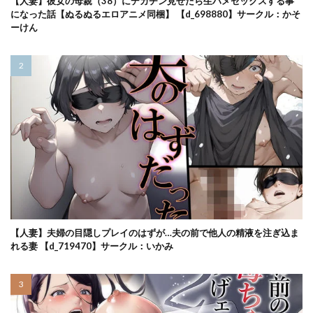
【人妻】彼女の母親（38）にデカチン見せたら生ハメセックスする事
になった話【ぬるぬるエロアニメ同梱】 【d_698880】サークル：かそ
ちねるちねる
チャイナ
ちゃえ
ちゃるちゃろ
PROCRASTINATE
RAID SLASH
rainpall
rbooks
ーけん
チュッパサックス
チョコ☆マギ
チョコ☆マギ２
Re:ライト_栄新学園
RED Paprika
reo
チョコロ
ちょっとB専
チョロギャル
Residence
retrobot
Riboshika Unit
Ringo
ちるイル
チンコ佐々木
チンジャオ娘。
Rip@Lip
RK-2
Road=ロード=
ROMOMATA
ちんたらすこう
ちんちん亭
チンパン部
ROUTE1
sacraちゃん
Sakaki IndustryAI（2D）
チンプルホッターズ
ツインテール
つきつき工房
sand
SANDWORKS
September
SF
ツクヨミ
ツチノコ工房
つばきあるお堂
shakestyle
SHAY-CONE
shimeKANA
つばさぷらす
ツンデレ
であすちーむ
SHOCKパン
SideのStick
SigMart
ディオゲネスクラブ
てぃらみすたると
SISTERS〜隠された記憶〜
sk
Sky Dogma
SM
デカイ武器はロマン
Small Marron
SmallGift
SMUGGLER
soda
デカケツパワハラ店長に搾られたい！
デカチン・巨根
Soft Thigh
SOUND MILK
【人妻】夫婦の目隠しプレイのはずが…夫の前で他人の精液を注ぎ込ま
デカチンになったら巨乳幼馴染とその巨乳友達たちが発情して
れる妻 【d_719470】サークル：いかみ
Special EXtra FRIEND セフレ妻ゆかり
sports-E.L.O lab
ハーレムになった！！
SPRING CASTLE
SSB
SSR
Studio TAGATA
デカチンふたなりギャル
デカマツ
StudioSR（妹･人妻･巨乳推し）
STUDIOふあん
デカ女上司と元チャラ男の後輩くん
テクニシャン
SUGAR MAPLE
Sugar＊Berry＊Syrup
survive more